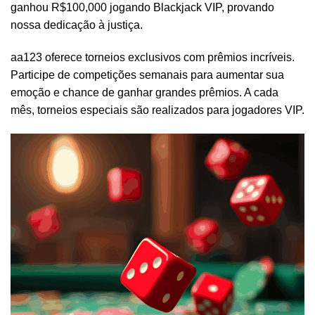
ganhou R$100,000 jogando Blackjack VIP, provando
nossa dedicação à justiça.
aa123 oferece torneios exclusivos com prêmios incríveis.
Participe de competições semanais para aumentar sua
emoção e chance de ganhar grandes prêmios. A cada
mês, torneios especiais são realizados para jogadores VIP.