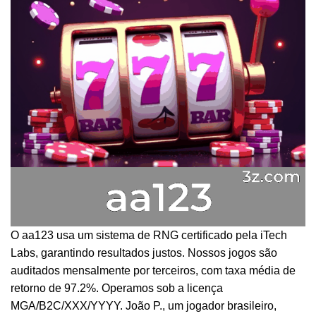
O aa123 usa um sistema de RNG certificado pela iTech
Labs, garantindo resultados justos. Nossos jogos são
auditados mensalmente por terceiros, com taxa média de
retorno de 97.2%. Operamos sob a licença
MGA/B2C/XXX/YYYY. João P., um jogador brasileiro,