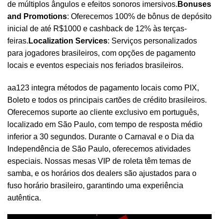
de múltiplos ângulos e efeitos sonoros imersivos.
Bonuses
and Promotions
: Oferecemos 100% de bônus de depósito
inicial de até R$1000 e cashback de 12% às terças-
feiras.
Localization Services
: Serviços personalizados
para jogadores brasileiros, com opções de pagamento
locais e eventos especiais nos feriados brasileiros.
aa123 integra métodos de pagamento locais como PIX,
Boleto e todos os principais cartões de crédito brasileiros.
Oferecemos suporte ao cliente exclusivo em português,
localizado em São Paulo, com tempo de resposta médio
inferior a 30 segundos. Durante o Carnaval e o Dia da
Independência de São Paulo, oferecemos atividades
especiais. Nossas mesas VIP de roleta têm temas de
samba, e os horários dos dealers são ajustados para o
fuso horário brasileiro, garantindo uma experiência
autêntica.